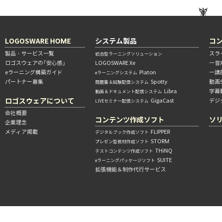
LOGOSWARE HOME
システム製品
コ
製品・サービス一覧
スラ
統合型ラーニングソリューション
ロゴスウェアの「安心感」
LOGOSWARE Xe
―音
eラーニング構築ガイド
Platon
―講
eラーニングシステム
パートナー募集
Spotty
動画
問題集＆試験配信システム
Libra
字幕
動画＆ドキュメント配信システム
ロゴスウェアについて
GigaCast
デジ
LIVEセミナー配信システム
会社概要
コンテンツ作成ソフト
ソ
企業理念
メディア掲載
FLIPPER
デジタルブック作成ソフト
STORM
プレゼン型教材作成ソフト
THiNQ
テストコンテンツ作成ソフト
SUITE
eラーニングパッケージソフト
拡張機能＆制作代行サービス