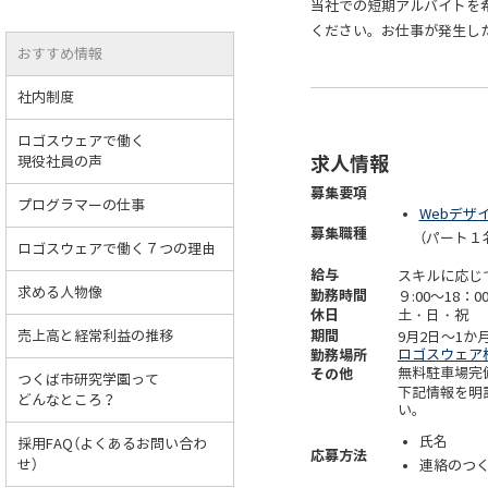
当社での短期アルバイトを
ください。お仕事が発生し
おすすめ情報
社内制度
ロゴスウェアで働く
求人情報
現役社員の声
募集要項
プログラマーの仕事
Webデザ
募集職種
（パート１
ロゴスウェアで働く７つの理由
給与
スキルに応じて
求める人物像
勤務時間
９:00～18：
休日
土・日・祝
期間
売上高と経常利益の推移
9月2日～1か
勤務場所
ロゴスウェア
その他
無料駐車場完
つくば市研究学園って
下記情報を明
どんなところ？
い。
氏名
採用FAQ（よくあるお問い合わ
応募方法
せ）
連絡のつく