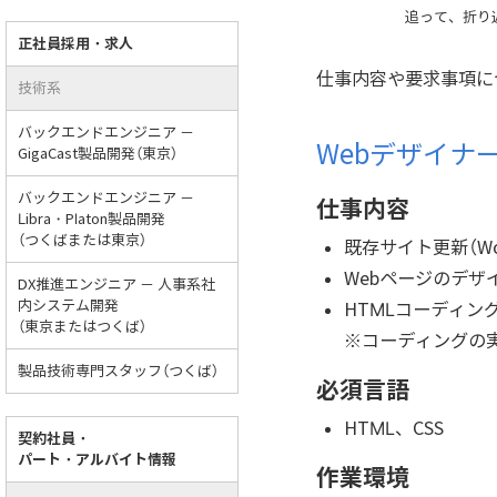
追って、折り
正社員採用・求人
仕事内容や要求事項に
技術系
バックエンドエンジニア －
Webデザイナ
GigaCast製品開発（東京）
バックエンドエンジニア －
仕事内容
Libra・Platon製品開発
（つくばまたは東京）
既存サイト更新（Wo
Webページのデザ
DX推進エンジニア － 人事系社
内システム開発
HTMLコーディン
（東京またはつくば）
※コーディングの
製品技術専門スタッフ（つくば）
必須言語
HTML、CSS
契約社員・
パート・アルバイト情報
作業環境